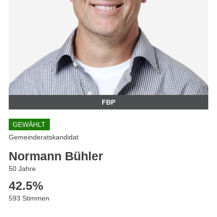
FBP
GEWÄHLT
Gemeinderatskandidat
Normann Bühler
50 Jahre
42.5
%
593 Stimmen