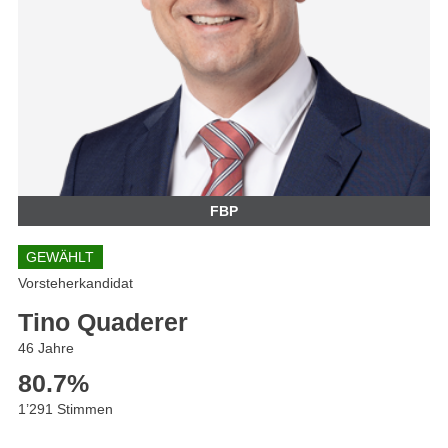
FBP
GEWÄHLT
Vorsteherkandidat
Tino Quaderer
46 Jahre
80.7
%
1’291 Stimmen