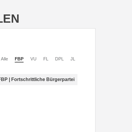
LEN
Alle
FBP
VU
FL
DPL
JL
FBP | Fortschrittliche Bürgerpartei