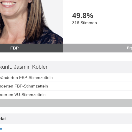
49.8
%
316 Stimmen
FBP
Er
unft: Jasmin Kobler
eränderten FBP-Stimmzetteln
änderten FBP-Stimmzetteln
änderten VU-Stimmzetteln
dat
er