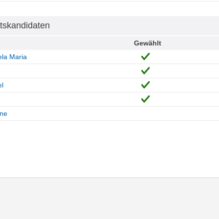
tskandidaten
Gewählt
la Maria
l
ine