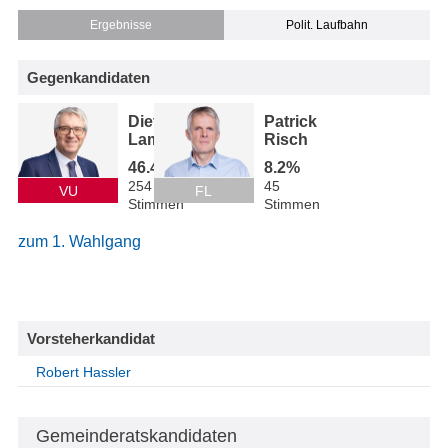
Ergebnisse
Polit. Laufbahn
Gegenkandidaten
Dietmar
Patrick
Lampert
Risch
46.4%
8.2%
254
45
VU
FL
Stimmen
Stimmen
zum 1. Wahlgang
Vorsteherkandidat
Robert Hassler
Gemeinderatskandidaten