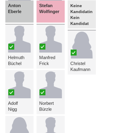
Anton
Stefan
Keine
Eberle
Wolfinger
Kandidatin
Kein
Kandidat
Helmuth
Manfred
Büchel
Frick
Christel
Kaufmann
Adolf
Norbert
Nigg
Bürzle