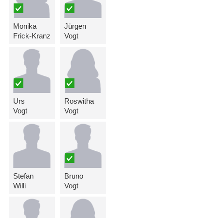
Monika
Jürgen
Frick-Kranz
Vogt
Urs
Roswitha
Vogt
Vogt
Stefan
Bruno
Willi
Vogt