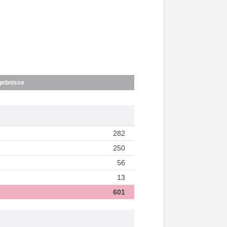
gebnisse
282
250
56
13
601