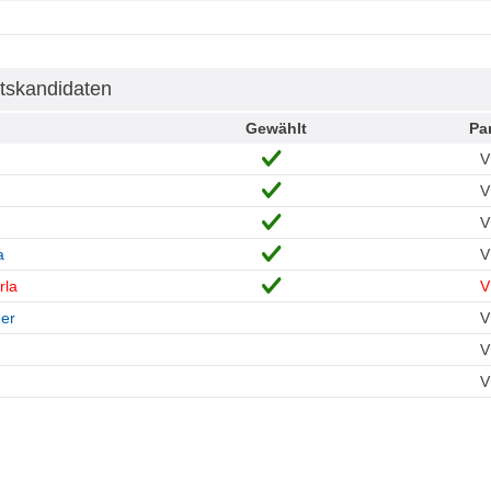
tskandidaten
Gewählt
Par
V
V
V
a
V
rla
V
er
V
V
V