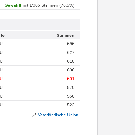
Gewählt
mit 1’005 Stimmen (76.5%)
tei
Stimmen
U
696
U
627
U
610
U
606
U
601
U
570
U
550
U
522
Vaterländische Union