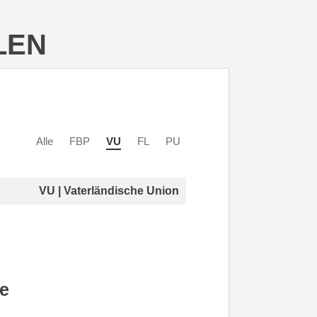
LEN
Alle
FBP
VU
FL
PU
VU | Vaterländische Union
le