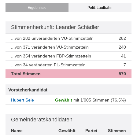
Ergebnisse
Polit. Laufbahn
Stimmenherkunft: Leander Schädler
...von 282 unveränderten VU-Stimmzetteln
282
...von 371 veränderten VU-Stimmzetteln
240
...von 354 veränderten FBP-Stimmzetteln
41
...von 34 veränderten FL-Stimmzetteln
7
Total Stimmen
570
Vorsteherkandidat
Hubert Sele
Gewählt
mit 1’005 Stimmen (76.5%)
Gemeinderatskandidaten
Name
Gewählt
Partei
Stimmen