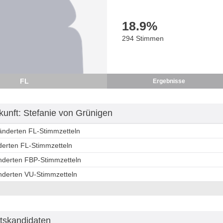
18.9
%
294 Stimmen
FL
Ergebnisse
unft: Stefanie von Grünigen
ränderten FL-Stimmzetteln
derten FL-Stimmzetteln
änderten FBP-Stimmzetteln
änderten VU-Stimmzetteln
tskandidaten