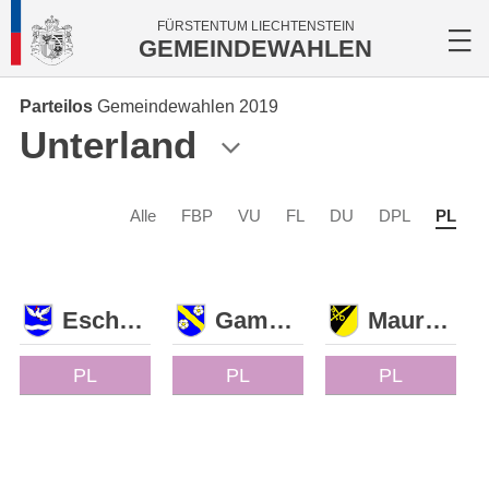
FÜRSTENTUM LIECHTENSTEIN
GEMEINDEWAHLEN
Parteilos
Gemeindewahlen 2019
Unterland
Alle
FBP
VU
FL
DU
DPL
PL
Eschen
Gamprin
Mauren
PL
PL
PL