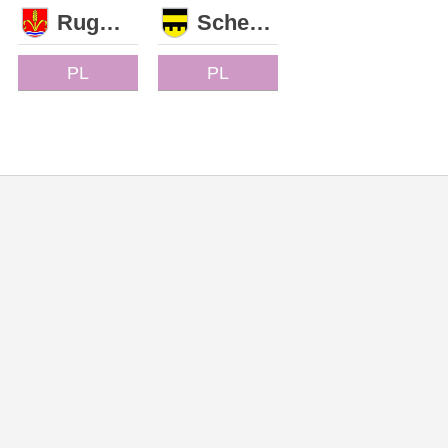
Ruggell
Schellenberg
PL
PL