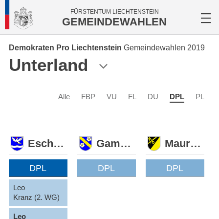
FÜRSTENTUM LIECHTENSTEIN
GEMEINDEWAHLEN
Demokraten Pro Liechtenstein
Gemeindewahlen 2019
Unterland
Alle
FBP
VU
FL
DU
DPL
PL
Eschen
Gamprin
Mauren
DPL
DPL
DPL
Leo
Kranz (2. WG)
Leo