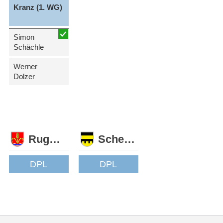
Kranz (1. WG)
Simon
Schächle
Werner
Dolzer
Ruggell
Schellenberg
DPL
DPL