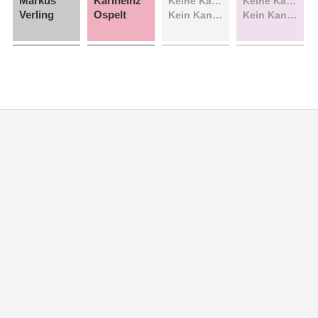
Markus
Karlheinz
Keine Kandidatin
Keine Kandidatin
Verling
Ospelt
Kein Kandidat
Kein Kandidat