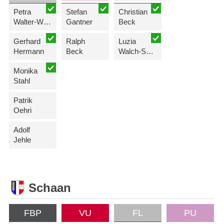
Petra
Stefan
Christian
Walter-Wenzel
Gantner
Beck
Gerhard
Ralph
Luzia
Hermann
Beck
Walch-Schädler
Monika
Stahl
Patrik
Oehri
Adolf
Jehle
Schaan
FBP
VU
FL
PU