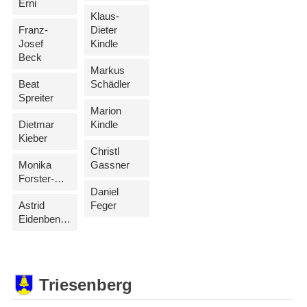
Erni
Klaus-
Franz-
Dieter
Josef
Kindle
Beck
Markus
Beat
Schädler
Spreiter
Marion
Dietmar
Kindle
Kieber
Christl
Monika
Gassner
Forster-Rehak
Daniel
Astrid
Feger
Eidenbenz-Wanger
Triesenberg