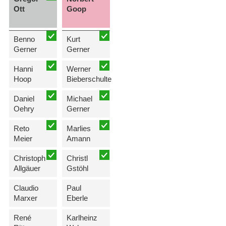
Ott
Goop
Benno
Kurt
Gerner
Gerner
Hanni
Werner
Hoop
Bieberschulte
Daniel
Michael
Oehry
Gerner
Reto
Marlies
Meier
Amann
Christoph
Christl
Allgäuer
Gstöhl
Claudio
Paul
Marxer
Eberle
René
Karlheinz