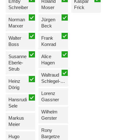
Emby
Roland
Kaspar
Schreiber
Moser
Frick
Norman
Jürgen
Marxer
Beck
Walter
Frank
Boss
Konrad
Susanne
Alice
Eberle-
Hagen
Strub
Waltraud
Heinz
Schlegel-Biedermann
Dörig
Lorenz
Hansrudi
Gassner
Sele
Wilhelm
Markus
Gerster
Meier
Rony
Hugo
Bargetze