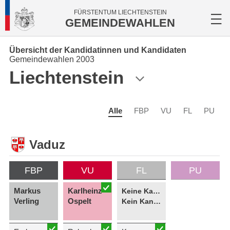
FÜRSTENTUM LIECHTENSTEIN
GEMEINDEWAHLEN
Übersicht der Kandidatinnen und Kandidaten
Gemeindewahlen 2003
Liechtenstein
Alle
FBP
VU
FL
PU
Vaduz
FBP
VU
FL
PU
Markus
Karlheinz
Keine Kandidatin
Verling
Ospelt
Kein Kandidat