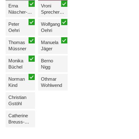
Erna
Vroni
Näscher-Hasler
Sprecher-Marxer
Peter
Wolfgang
Oehri
Oehri
Thomas
Manuela
Müssner
Jäger
Monika
Berno
Büchel
Nigg
Norman
Othmar
Kind
Wohlwend
Christian
Gstöhl
Catherine
Breuss-Hassler