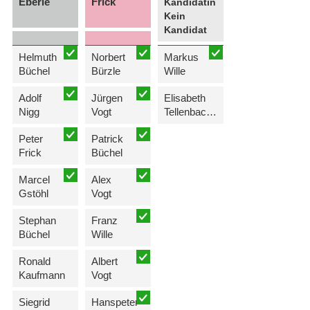
Eberle
Frick
Kandidatin
Kein
Kandidat
Helmuth
Norbert
Markus
Büchel
Bürzle
Wille
Adolf
Jürgen
Elisabeth
Nigg
Vogt
Tellenbach-Frick
Peter
Patrick
Frick
Büchel
Marcel
Alex
Gstöhl
Vogt
Stephan
Franz
Büchel
Wille
Ronald
Albert
Kaufmann
Vogt
Siegrid
Hanspeter