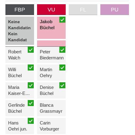
FBP
VU
FL
PU
Jakob
Keine
Büchel
Kandidatin
Kein
Kandidat
Robert
Peter
Walch
Biedermann
Willi
Martin
Büchel
Oehry
Maria
Denise
Kaiser-Eberle
Büchel
Gerlinde
Blanca
Büchel
Grassmayr
Hans
Carin
Oehri jun.
Vorburger