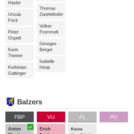
Hasler
Thomas
Ursula
Zwiefelhofer
Frick
Volker
Peter
Frommelt
Ospelt
Georges
Karin
Berger
Theiner
Isabelle
Korbinian
Hoop
Gattinger
Balzers
FBP
VU
FL
PU
Anton
Erich
Keine