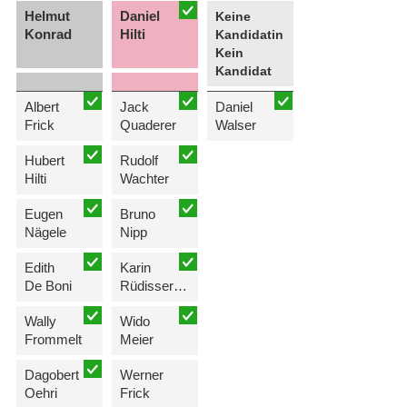
Helmut
Daniel
Keine
Konrad
Hilti
Kandidatin
Kein
Kandidat
Albert
Jack
Daniel
Frick
Quaderer
Walser
Hubert
Rudolf
Hilti
Wachter
Eugen
Bruno
Nägele
Nipp
Edith
Karin
De Boni
Rüdisser-Quaderer
Wally
Wido
Frommelt
Meier
Dagobert
Werner
Oehri
Frick