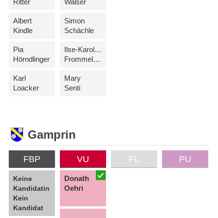
Ritter
Walser
Albert
Simon
Kindle
Schächle
Pia
Ilse-Karolina
Hörndlinger
Frommelt-Wohlwend
Karl
Mary
Loacker
Senti
Gamprin
FBP
VU
FL
PU
Donath
Keine
Oehri
Kandidatin
Kein
Kandidat