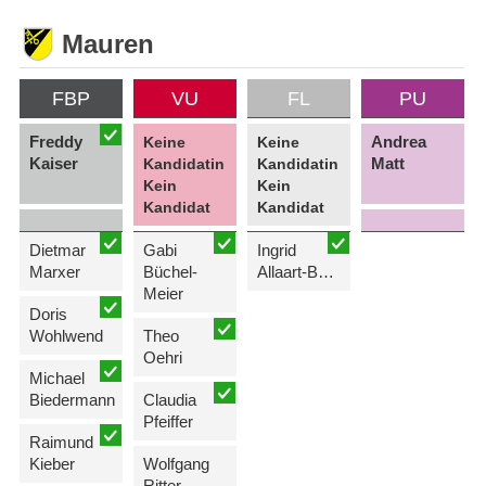
Mauren
FBP
VU
FL
PU
Freddy
Andrea
Keine
Keine
Kaiser
Matt
Kandidatin
Kandidatin
Kein
Kein
Kandidat
Kandidat
Dietmar
Gabi
Ingrid
Marxer
Büchel-
Allaart-Batliner
Meier
Doris
Wohlwend
Theo
Oehri
Michael
Biedermann
Claudia
Pfeiffer
Raimund
Kieber
Wolfgang
Ritter