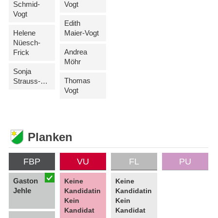
Schmid-
Vogt
Vogt
Edith
Helene
Maier-Vogt
Nüesch-
Andrea
Frick
Möhr
Sonja
Thomas
Strauss-Fischer
Vogt
Planken
FBP
VU
FL
PU
Gaston
Keine
Keine
Jehle
Kandidatin
Kandidatin
Kein
Kein
Kandidat
Kandidat