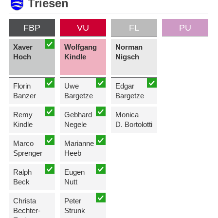
Triesen
FBP
VU
FL
PU
Xaver
Wolfgang
Norman
Hoch
Kindle
Nigsch
Florin
Uwe
Edgar
Banzer
Bargetze
Bargetze
Remy
Gebhard
Monica
Kindle
Negele
D. Bortolotti
Marco
Marianne
Sprenger
Heeb
Ralph
Eugen
Beck
Nutt
Christa
Peter
Bechter-
Strunk