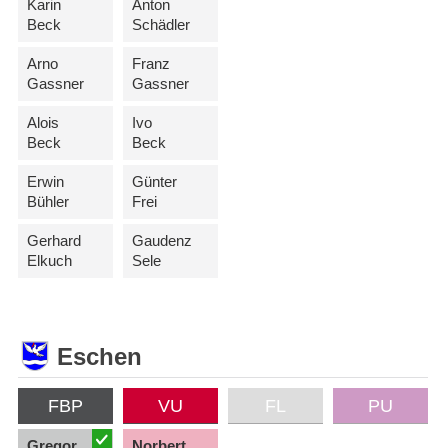
Karin
Anton
Beck
Schädler
Arno
Franz
Gassner
Gassner
Alois
Ivo
Beck
Beck
Erwin
Günter
Bühler
Frei
Gerhard
Gaudenz
Elkuch
Sele
Eschen
FBP
VU
FL
PU
Gregor
Norbert