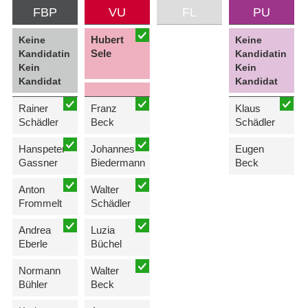
FBP
VU
FL
PU
Hubert
Keine
Keine
Sele
Kandidatin
Kandidatin
Kein
Kein
Kandidat
Kandidat
Rainer
Franz
Klaus
Schädler
Beck
Schädler
Hanspeter
Johannes
Eugen
Gassner
Biedermann
Beck
Anton
Walter
Frommelt
Schädler
Andrea
Luzia
Eberle
Büchel
Normann
Walter
Bühler
Beck