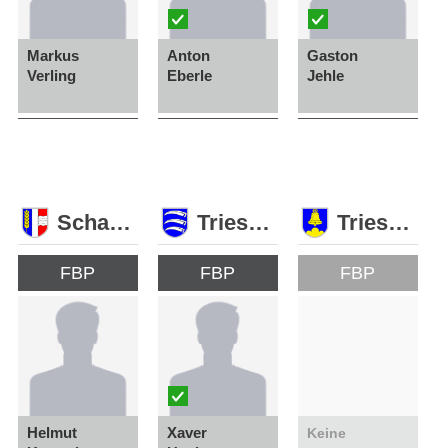
Markus
Anton
Gaston
Verling
Eberle
Jehle
Schaan
Triesen
Triesenberg
FBP
FBP
FBP
Helmut
Xaver
Keine