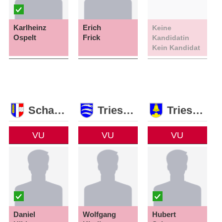
Karlheinz
Erich
Keine
Ospelt
Frick
Kandidatin
Kein Kandidat
Schaan
Triesen
Triesenberg
VU
VU
VU
Daniel
Wolfgang
Hubert