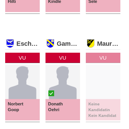
Hilti
Kindle
Sele
Eschen
Gamprin
Mauren
VU
VU
VU
Norbert
Donath
Keine
Goop
Oehri
Kandidatin
Kein Kandidat