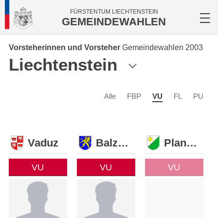
FÜRSTENTUM LIECHTENSTEIN
GEMEINDEWAHLEN
Vorsteherinnen und Vorsteher
Gemeindewahlen 2003
Liechtenstein
Alle
FBP
VU
FL
PU
Vaduz
Balzers
Planken
VU
VU
VU