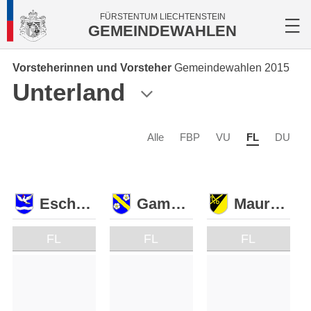
FÜRSTENTUM LIECHTENSTEIN
GEMEINDEWAHLEN
Vorsteherinnen und Vorsteher
Gemeindewahlen 2015
Unterland
Alle
FBP
VU
FL
DU
Eschen
Gamprin
Mauren
FL
FL
FL