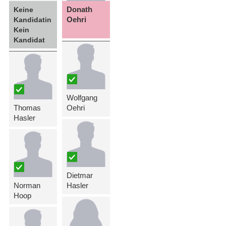
Donath
Keine
Oehri
Kandidatin
Kein
Kandidat
Wolfgang
Thomas
Oehri
Hasler
Dietmar
Norman
Hasler
Hoop