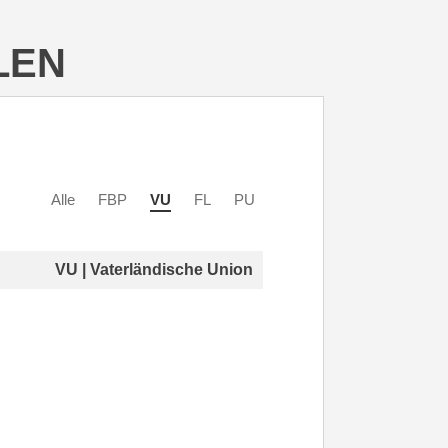
LEN
Alle
FBP
VU
FL
PU
VU | Vaterländische Union