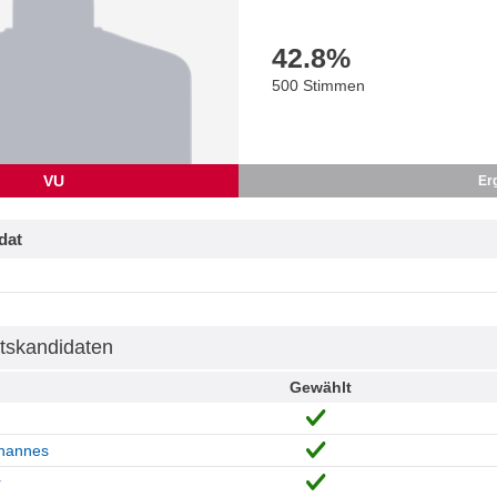
42.8
%
500 Stimmen
VU
Er
dat
tskandidaten
Gewählt
hannes
r