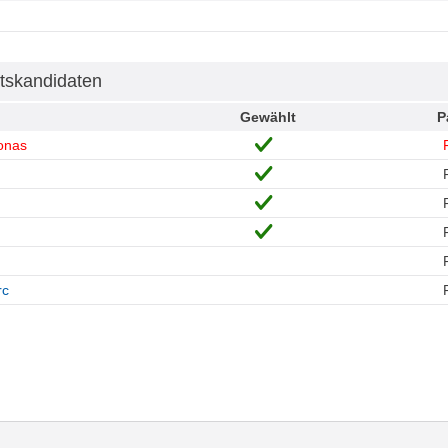
tskandidaten
Gewählt
P
onas
rc