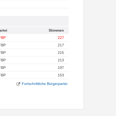
artei
Stimmen
FBP
227
FBP
217
FBP
215
FBP
213
FBP
197
FBP
153
Fortschrittliche Bürgerpartei