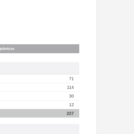
gebnisse
71
114
30
12
227