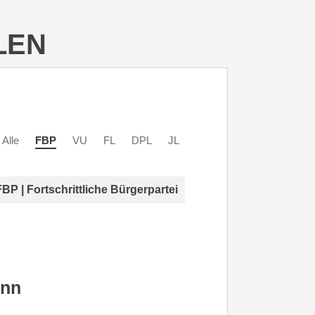
LEN
Alle
FBP
VU
FL
DPL
JL
FBP | Fortschrittliche Bürgerpartei
ann