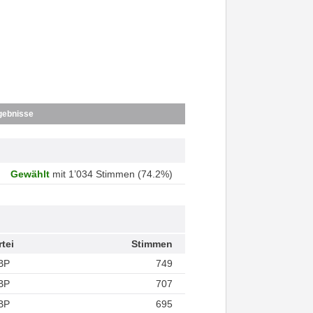
gebnisse
Gewählt
mit 1’034 Stimmen (74.2%)
rtei
Stimmen
BP
749
BP
707
BP
695