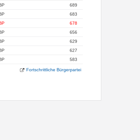
BP
689
BP
683
BP
678
BP
656
BP
629
BP
627
BP
583
Fortschrittliche Bürgerpartei