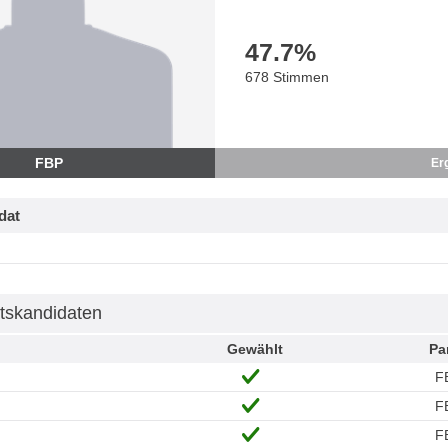
47.7
%
678 Stimmen
FBP
Er
dat
tskandidaten
Gewählt
Pa
F
F
F