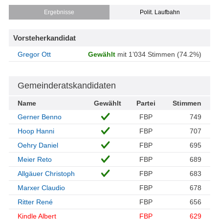
Ergebnisse
Polit. Laufbahn
Vorsteherkandidat
Gregor Ott
Gewählt
mit 1’034 Stimmen (74.2%)
Gemeinderatskandidaten
Name
Gewählt
Partei
Stimmen
Gerner Benno
FBP
749
Hoop Hanni
FBP
707
Oehry Daniel
FBP
695
Meier Reto
FBP
689
Allgäuer Christoph
FBP
683
Marxer Claudio
FBP
678
Ritter René
FBP
656
Kindle Albert
FBP
629