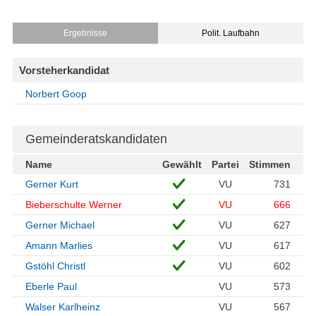
Ergebnisse
Polit. Laufbahn
Vorsteherkandidat
Norbert Goop
Gemeinderatskandidaten
Name
Gewählt
Partei
Stimmen
Gerner Kurt
VU
731
Bieberschulte Werner
VU
666
Gerner Michael
VU
627
Amann Marlies
VU
617
Gstöhl Christl
VU
602
Eberle Paul
VU
573
Walser Karlheinz
VU
567