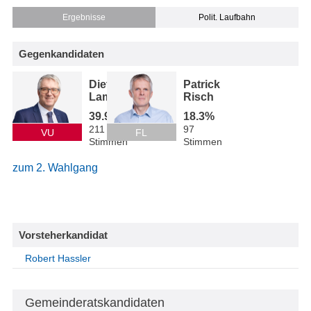
Ergebnisse
Polit. Laufbahn
Gegenkandidaten
Dietmar
Patrick
Lampert
Risch
39.9%
18.3%
211
97
VU
FL
Stimmen
Stimmen
zum 2. Wahlgang
Vorsteherkandidat
Robert Hassler
Gemeinderatskandidaten