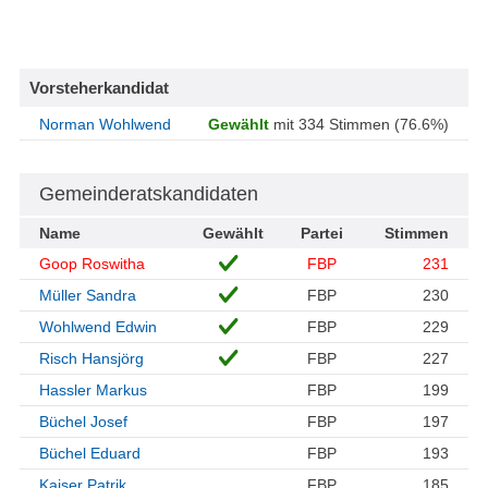
Vorsteherkandidat
Norman Wohlwend
Gewählt
mit 334 Stimmen (76.6%)
Gemeinderatskandidaten
Name
Gewählt
Partei
Stimmen
Goop Roswitha
FBP
231
Müller Sandra
FBP
230
Wohlwend Edwin
FBP
229
Risch Hansjörg
FBP
227
Hassler Markus
FBP
199
Büchel Josef
FBP
197
Büchel Eduard
FBP
193
Kaiser Patrik
FBP
185