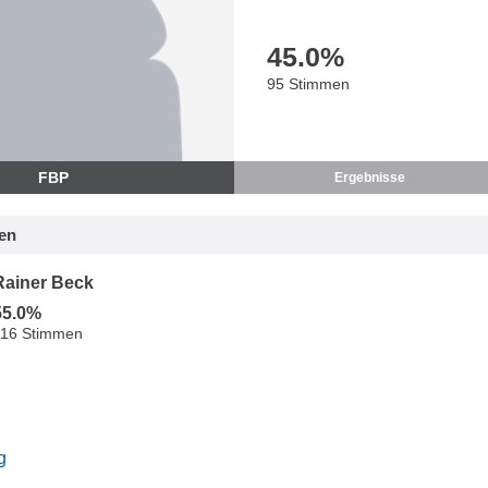
45.0
%
95 Stimmen
FBP
Ergebnisse
en
Rainer Beck
55.0%
116 Stimmen
g