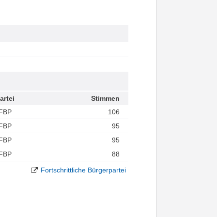
artei
Stimmen
FBP
106
FBP
95
FBP
95
FBP
88
Fortschrittliche Bürgerpartei