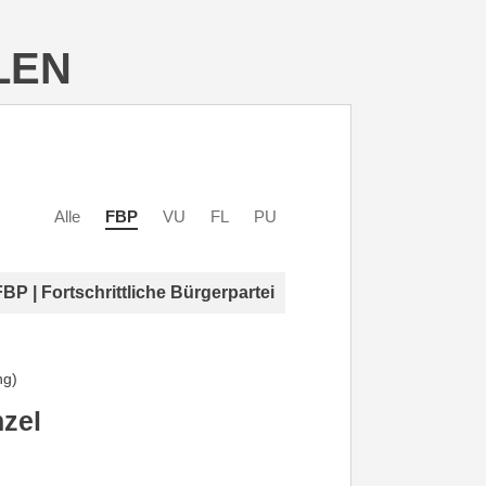
LEN
Alle
FBP
VU
FL
PU
FBP | Fortschrittliche Bürgerpartei
ng)
zel