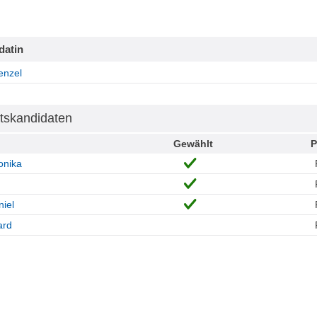
datin
enzel
tskandidaten
Gewählt
P
onika
niel
ard