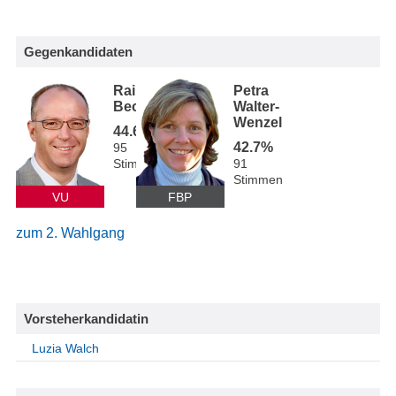
Gegenkandidaten
Rainer
Petra
Beck
Walter-
Wenzel
44.6%
42.7%
95
Stimmen
91
Stimmen
VU
FBP
zum 2. Wahlgang
Vorsteherkandidatin
Luzia Walch