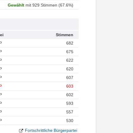
Gewählt
mit 929 Stimmen (67.6%)
ei
Stimmen
P
682
P
675
P
622
P
620
P
607
P
603
P
602
P
593
P
557
P
530
Fortschrittliche Bürgerpartei