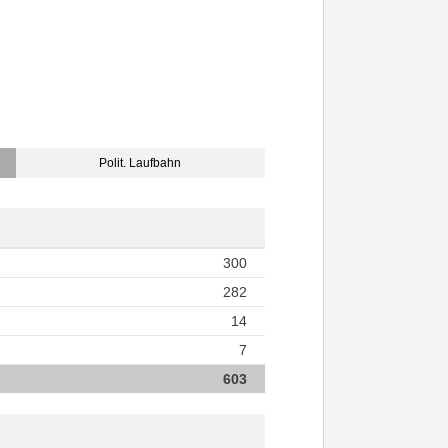
Polit. Laufbahn
300
282
14
7
603