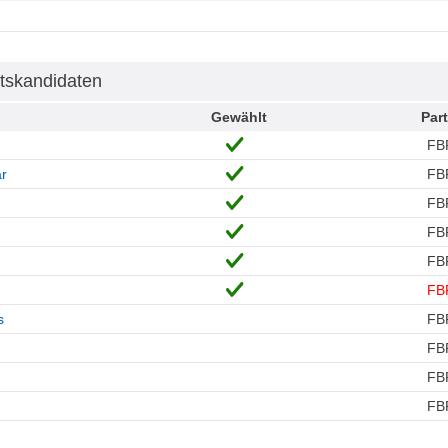
tskandidaten
Gewählt
Part
FB
ar
FB
FB
FB
FB
FB
s
FB
FB
n
FB
FB