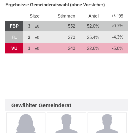
Ergebnisse Gemeinderatswahl (ohne Vorsteher)
Sitze
Stimmen
Anteil
+/- '99
0.7%
FBP
3
552
52.0%
±0
+
4.3%
FL
2
270
25.4%
±0
+
VU
1
240
22.6%
-5.0%
±0
Gewählter Gemeinderat