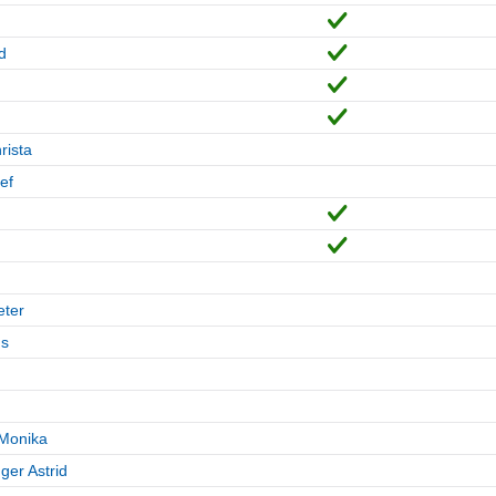
d
rista
ef
eter
us
 Monika
er Astrid