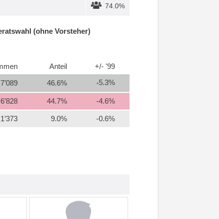
74.0%
ratswahl (ohne Vorsteher)
immen
Anteil
+/- '99
5.3%
7’089
46.6%
+
6’828
44.7%
-4.6%
1’373
9.0%
-0.6%