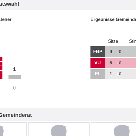
atswahl
steher
Ergebnisse Gemeinde
Sitze
St
FBP
4
±0
VU
5
±0
1
FL
1
±0
0
Gemeinderat