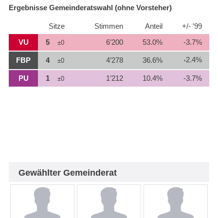
Ergebnisse Gemeinderatswahl (ohne Vorsteher)
Sitze
Stimmen
Anteil
+/- '99
VU
5
6’200
53.0%
-3.7%
±0
2.4%
FBP
4
4’278
36.6%
±0
+
PU
1
1’212
10.4%
-3.7%
±0
Gewählter Gemeinderat