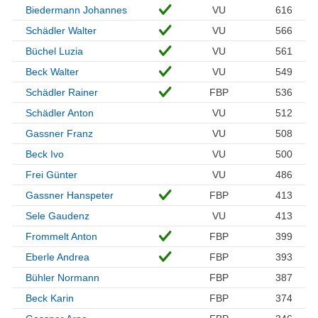
Biedermann Johannes
VU
616
Schädler Walter
VU
566
Büchel Luzia
VU
561
Beck Walter
VU
549
Schädler Rainer
FBP
536
Schädler Anton
VU
512
Gassner Franz
VU
508
Beck Ivo
VU
500
Frei Günter
VU
486
Gassner Hanspeter
FBP
413
Sele Gaudenz
VU
413
Frommelt Anton
FBP
399
Eberle Andrea
FBP
393
Bühler Normann
FBP
387
Beck Karin
FBP
374