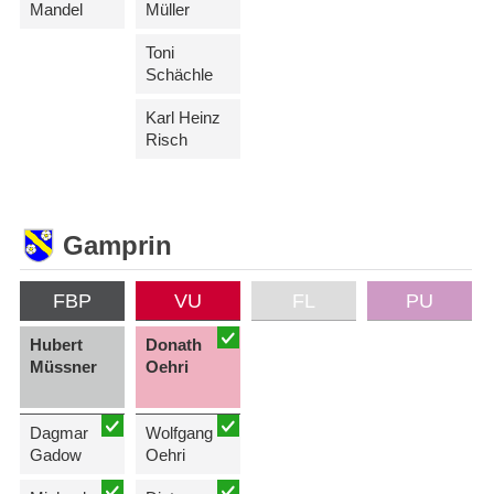
Mandel
Müller
Toni
Schächle
Karl Heinz
Risch
Gamprin
FBP
VU
FL
PU
Hubert
Donath
Müssner
Oehri
Dagmar
Wolfgang
Gadow
Oehri