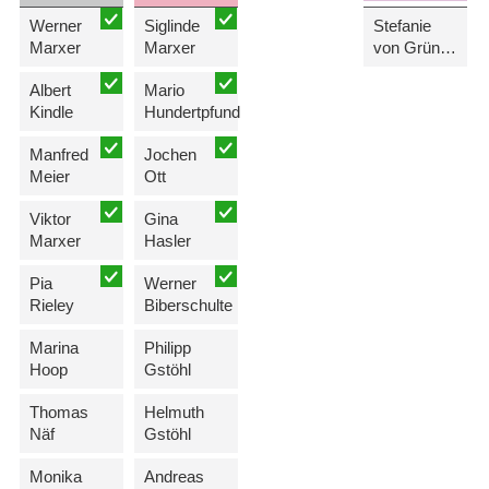
Werner
Siglinde
Stefanie
Marxer
Marxer
von Grünigen-Sele
Albert
Mario
Kindle
Hundertpfund
Manfred
Jochen
Meier
Ott
Viktor
Gina
Marxer
Hasler
Pia
Werner
Rieley
Biberschulte
Marina
Philipp
Hoop
Gstöhl
Thomas
Helmuth
Näf
Gstöhl
Monika
Andreas