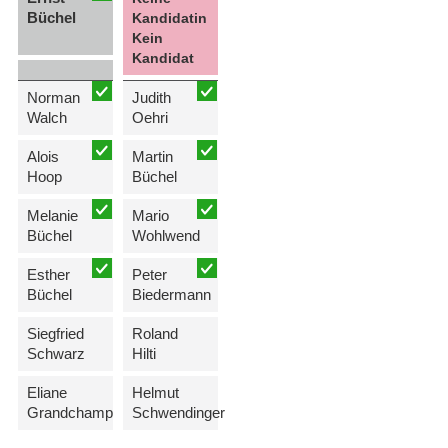
Büchel
Kandidatin
Kein
Kandidat
Norman
Judith
Walch
Oehri
Alois
Martin
Hoop
Büchel
Melanie
Mario
Büchel
Wohlwend
Esther
Peter
Büchel
Biedermann
Siegfried
Roland
Schwarz
Hilti
Eliane
Helmut
Grandchamp
Schwendinger