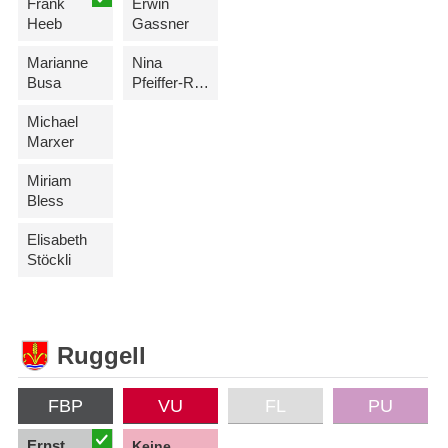
Frank
Erwin
Heeb
Gassner
Marianne
Nina
Busa
Pfeiffer-Ritter
Michael
Marxer
Miriam
Bless
Elisabeth
Stöckli
Ruggell
FBP
VU
FL
PU
Ernst
Keine