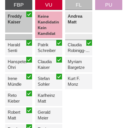
FBP
VU
FL
PU
Freddy
Andrea
Keine
Kaiser
Matt
Kandidatin
Kein
Kandidat
Harald
Patrik
Claudia
Senti
Schreiber
Robinigg-Büchel
Hanspeter
Claudia
Myriam
Öhri
Kaiser
Bargetze
Irene
Stefan
Kurt F.
Mündle
Sohler
Monz
Reto
Karlheinz
Kieber
Matt
Robert
Gerald
Matt
Meier