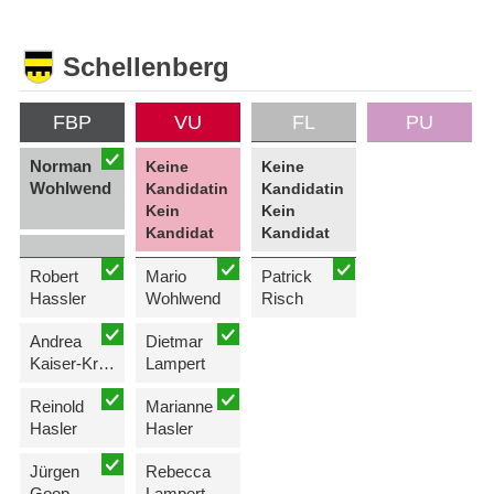
Schellenberg
FBP
VU
FL
PU
Norman
Keine
Keine
Wohlwend
Kandidatin
Kandidatin
Kein
Kein
Kandidat
Kandidat
Robert
Mario
Patrick
Hassler
Wohlwend
Risch
Andrea
Dietmar
Kaiser-Kreuzer
Lampert
Reinold
Marianne
Hasler
Hasler
Jürgen
Rebecca
Goop
Lampert