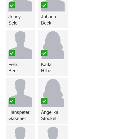
Jonny
Johann
Sele
Beck
Felix
Karla
Beck
Hilbe
Hanspeter
Angelika
Gassner
Stöckel