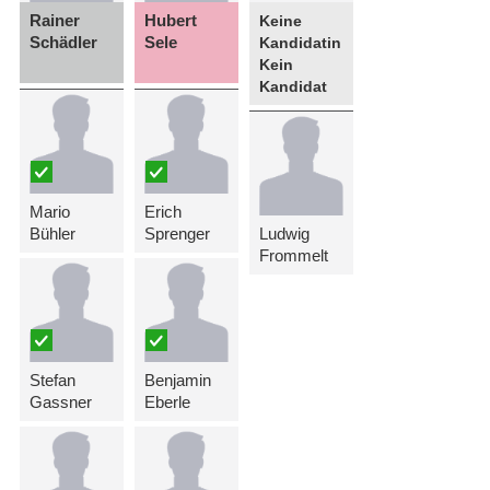
Rainer
Hubert
Keine
Schädler
Sele
Kandidatin
Kein
Kandidat
Mario
Erich
Bühler
Sprenger
Ludwig
Frommelt
Stefan
Benjamin
Gassner
Eberle