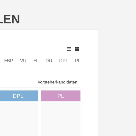
LEN
FBP
VU
FL
DU
DPL
PL
Vorsteherkandidaten
DPL
PL