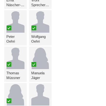
Erna
Vroni
Näscher-Hasler
Sprecher-Marxer
Peter
Wolfgang
Oehri
Oehri
Thomas
Manuela
Müssner
Jäger