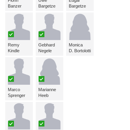
Florin
Uwe
Edgar
Banzer
Bargetze
Bargetze
Remy
Gebhard
Monica
Kindle
Negele
D. Bortolotti
Marco
Marianne
Sprenger
Heeb