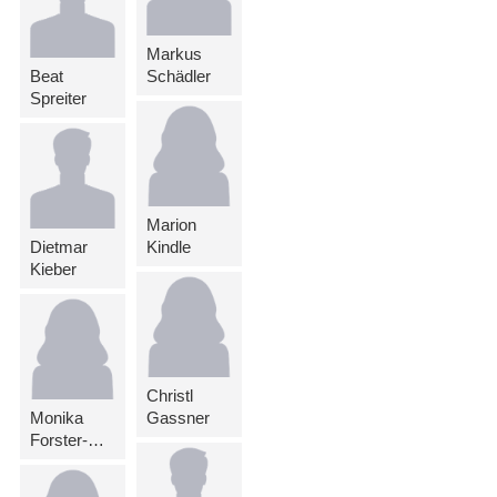
Markus
Beat
Schädler
Spreiter
Marion
Dietmar
Kindle
Kieber
Christl
Monika
Gassner
Forster-Rehak