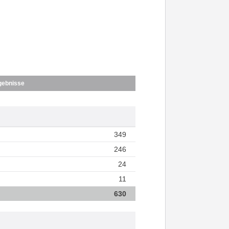
gebnisse
349
246
24
11
630