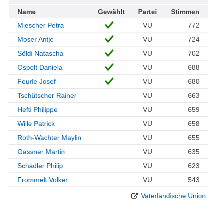
Name
Gewählt
Partei
Stimmen
Miescher Petra
VU
772
Moser Antje
VU
724
Söldi Natascha
VU
702
Ospelt Daniela
VU
688
Feurle Josef
VU
680
Tschütscher Rainer
VU
663
Hefti Philippe
VU
659
Wille Patrick
VU
658
Roth-Wachter Maylin
VU
655
Gassner Martin
VU
635
Schädler Philip
VU
623
Frommelt Volker
VU
543
Vaterländische Union