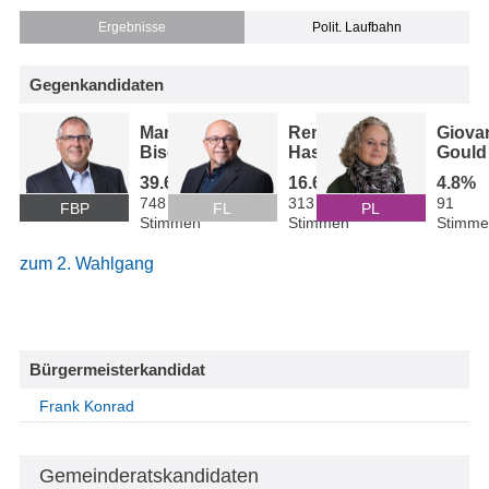
Ergebnisse
Polit. Laufbahn
Gegenkandidaten
Manfred
René
Giova
Bischof
Hasler
Gould
39.6%
16.6%
4.8%
748
313
91
FBP
FL
PL
Stimmen
Stimmen
Stimme
zum 2. Wahlgang
Bürgermeisterkandidat
Frank Konrad
Gemeinderatskandidaten