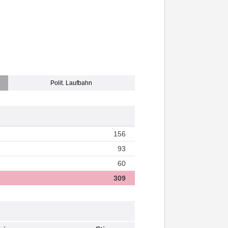
Polit. Laufbahn
156
93
60
309