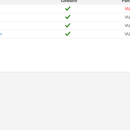
Gewählt
Part
V
V
V
n
V