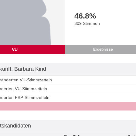
46.8
%
309 Stimmen
VU
Ergebnisse
unft: Barbara Kind
eränderten VU-Stimmzetteln
änderten VU-Stimmzetteln
änderten FBP-Stimmzetteln
tskandidaten