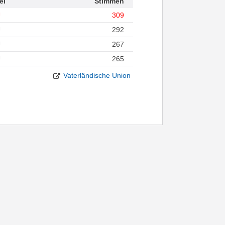
ei
Stimmen
U
309
U
292
U
267
U
265
Vaterländische Union