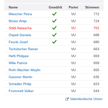
Name
Gewählt
Partei
Stimmen
Miescher Petra
VU
772
Moser Antje
VU
724
Söldi Natascha
VU
702
Ospelt Daniela
VU
688
Feurle Josef
VU
680
Tschütscher Rainer
VU
663
Hefti Philippe
VU
659
Wille Patrick
VU
658
Roth-Wachter Maylin
VU
655
Gassner Martin
VU
635
Schädler Philip
VU
623
Frommelt Volker
VU
543
Vaterländische Union