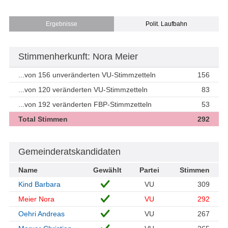
Ergebnisse
Polit. Laufbahn
Stimmenherkunft: Nora Meier
...von 156 unveränderten VU-Stimmzetteln
156
...von 120 veränderten VU-Stimmzetteln
83
...von 192 veränderten FBP-Stimmzetteln
53
Total Stimmen
292
Gemeinderatskandidaten
Name
Gewählt
Partei
Stimmen
Kind Barbara
VU
309
Meier Nora
VU
292
Oehri Andreas
VU
267