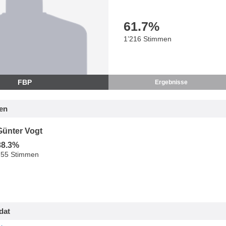
61.7
%
1’216 Stimmen
FBP
Ergebnisse
en
Günter Vogt
38.3%
755 Stimmen
dat