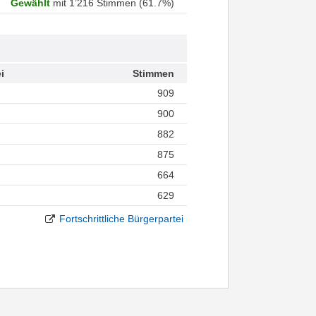
Gewählt
mit 1’216 Stimmen (61.7%)
i
Stimmen
909
900
882
875
664
629
Fortschrittliche Bürgerpartei