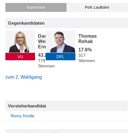
Ergebnisse
Polit. Laufbahn
Gegenkandidaten
Daniela
Thomas
Wellenzohn-
Rehak
Erne
17.6%
43.2%
317
VU
DPL
779
Stimmen
Stimmen
zum 2. Wahlgang
Vorsteherkandidat
Remy Kindle