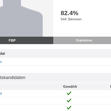
82.4
%
544 Stimmen
FBP
Ergebnisse
dat
er
tskandidaten
Gewählt
l
r