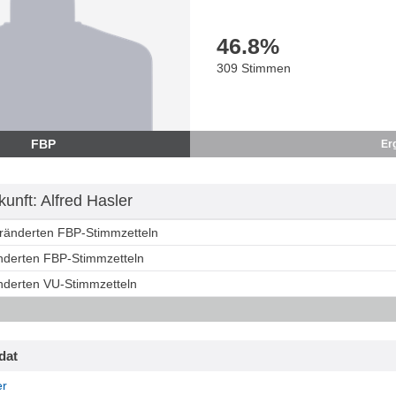
46.8
%
309 Stimmen
FBP
Er
unft: Alfred Hasler
eränderten FBP-Stimmzetteln
änderten FBP-Stimmzetteln
änderten VU-Stimmzetteln
dat
er