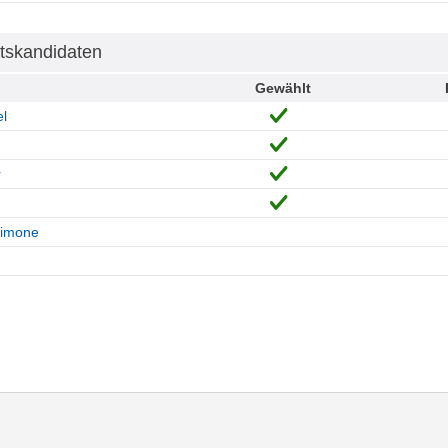
tskandidaten
Gewählt
l
r
Simone