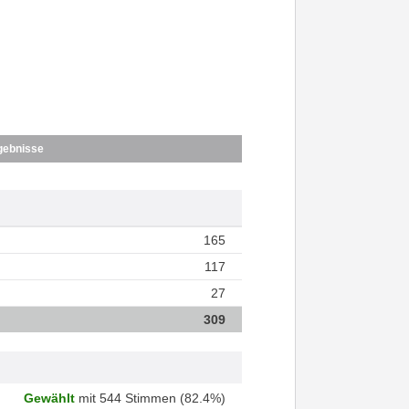
gebnisse
165
117
27
309
Gewählt
mit 544 Stimmen (82.4%)