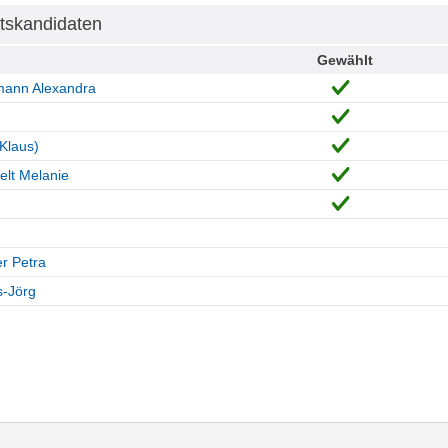
tskandidaten
Gewählt
mann Alexandra
Klaus)
lt Melanie
er Petra
-Jörg