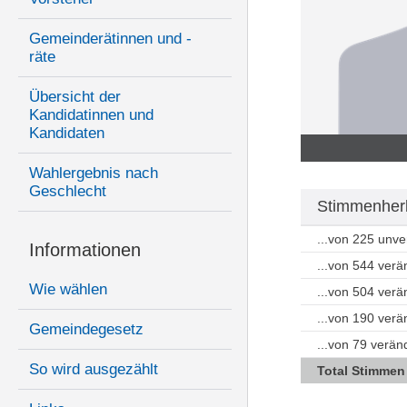
Gemeinderätinnen und -
räte
Übersicht der
Kandidatinnen und
Kandidaten
Wahlergebnis nach
Geschlecht
Stimmenherk
...von 225 unv
Informationen
...von 544 ver
Wie wählen
...von 504 ver
...von 190 ver
Gemeindegesetz
...von 79 verä
So wird ausgezählt
Total Stimmen