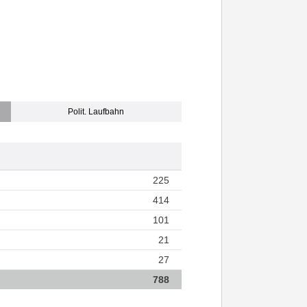
Polit. Laufbahn
225
414
101
21
27
788