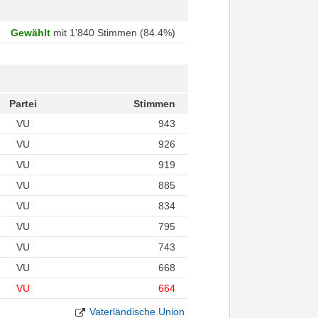
Gewählt
mit 1’840 Stimmen (84.4%)
Partei
Stimmen
VU
943
VU
926
VU
919
VU
885
VU
834
VU
795
VU
743
VU
668
VU
664
Vaterländische Union