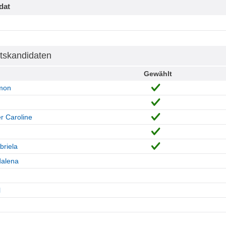
dat
tskandidaten
Gewählt
mon
r Caroline
briela
alena
l