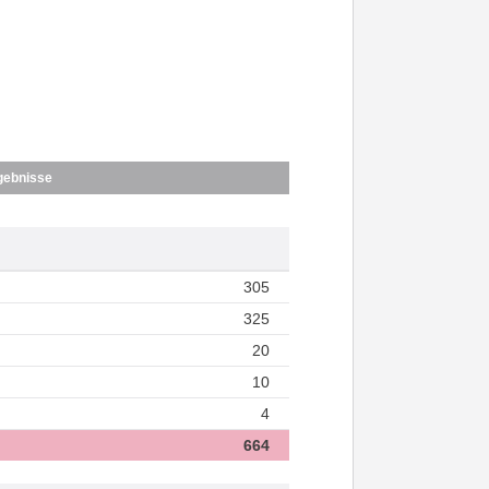
gebnisse
305
325
20
10
4
664