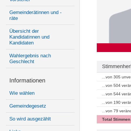
Gemeinderätinnen und -
räte
Übersicht der
Kandidatinnen und
Kandidaten
Wahlergebnis nach
Geschlecht
Stimmenherk
...von 305 unv
Informationen
...von 504 ver
Wie wählen
...von 544 ver
...von 190 ver
Gemeindegesetz
...von 79 verä
So wird ausgezählt
Total Stimmen