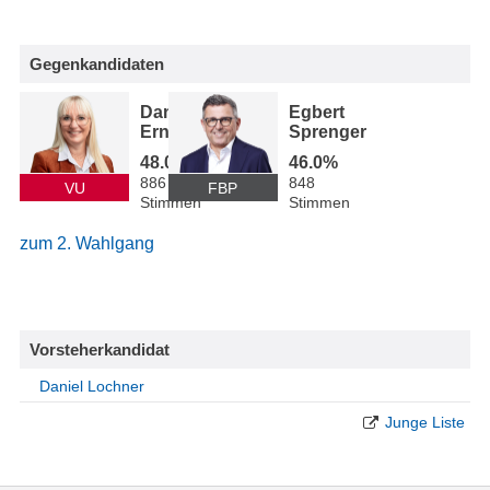
Gegenkandidaten
Daniela
Egbert
Erne
Sprenger
48.0%
46.0%
886
848
VU
FBP
Stimmen
Stimmen
zum 2. Wahlgang
Vorsteherkandidat
Daniel Lochner
Junge Liste