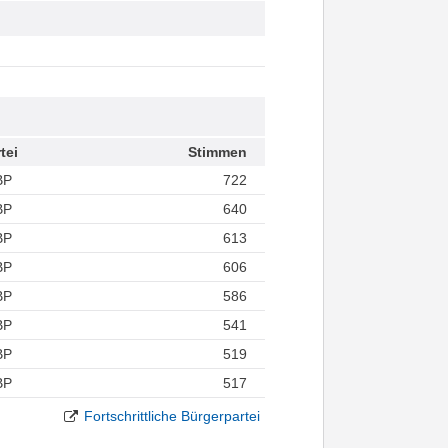
tei
Stimmen
BP
722
BP
640
BP
613
BP
606
BP
586
BP
541
BP
519
BP
517
Fortschrittliche Bürgerpartei