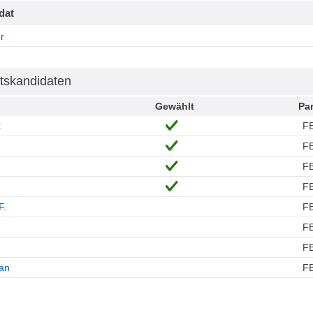
dat
r
tskandidaten
Gewählt
Par
k
F
F
F
F
F.
F
F
F
fan
F