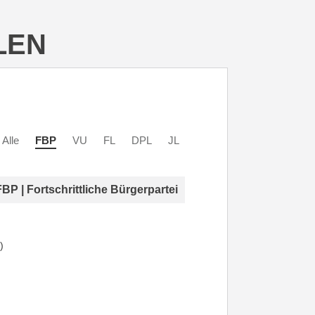
LEN
Alle
FBP
VU
FL
DPL
JL
FBP | Fortschrittliche Bürgerpartei
)