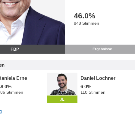
46.0
%
848 Stimmen
FBP
Ergebnisse
en
Daniela Erne
Daniel Lochner
48.0%
6.0%
886 Stimmen
110 Stimmen
JL
g