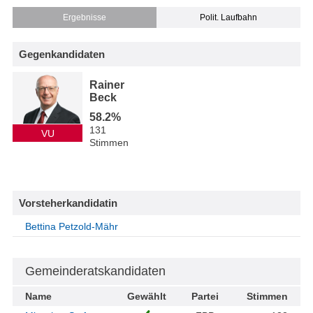
Ergebnisse
Polit. Laufbahn
Gegenkandidaten
Rainer
Beck
58.2%
131
VU
Stimmen
Vorsteherkandidatin
Bettina Petzold-Mähr
Gemeinderatskandidaten
Name
Gewählt
Partei
Stimmen