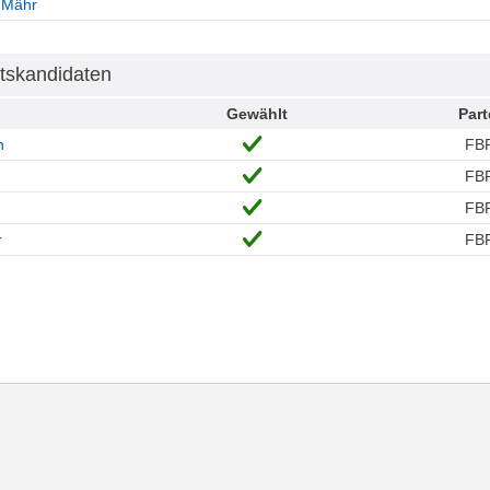
d-Mähr
tskandidaten
Gewählt
Part
n
FB
FB
FB
r
FB