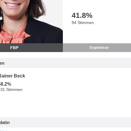
41.8
%
94 Stimmen
FBP
Ergebnisse
en
Rainer Beck
58.2%
131 Stimmen
datin