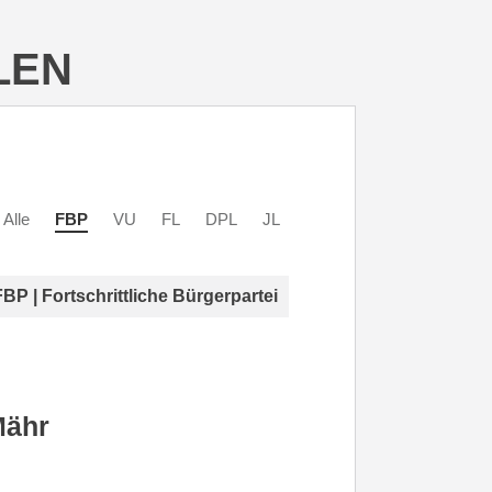
LEN
Alle
FBP
VU
FL
DPL
JL
FBP | Fortschrittliche Bürgerpartei
Mähr