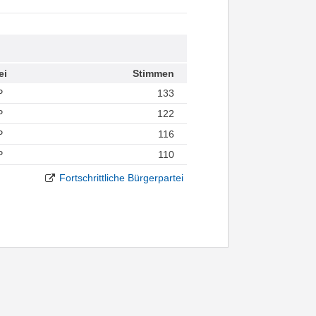
ei
Stimmen
P
133
P
122
P
116
P
110
Fortschrittliche Bürgerpartei