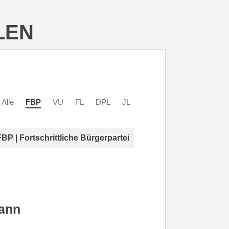
LEN
Alle
FBP
VU
FL
DPL
JL
FBP | Fortschrittliche Bürgerpartei
ann