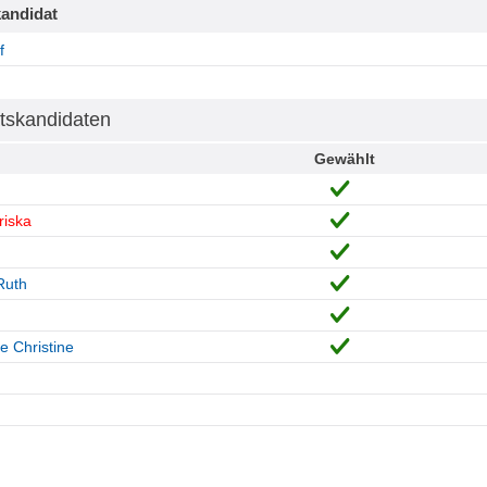
andidat
f
tskandidaten
Gewählt
riska
Ruth
 Christine