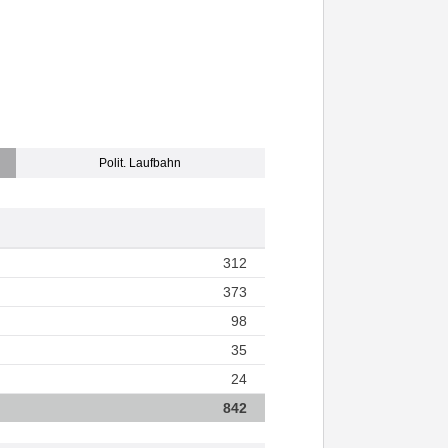
Polit. Laufbahn
312
373
98
35
24
842