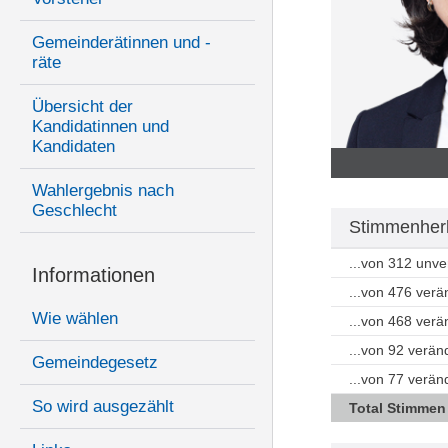
Gemeinderätinnen und -
räte
Übersicht der
Kandidatinnen und
Kandidaten
Wahlergebnis nach
Geschlecht
Stimmenherk
...von 312 unv
Informationen
...von 476 ver
Wie wählen
...von 468 ver
...von 92 verän
Gemeindegesetz
...von 77 verä
So wird ausgezählt
Total Stimmen